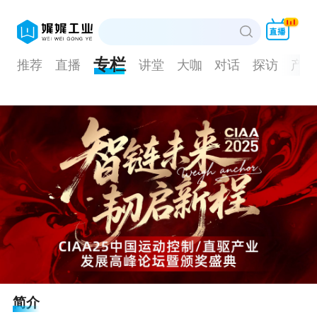
专栏
推荐
直播
讲堂
大咖
对话
探访
产品
简介