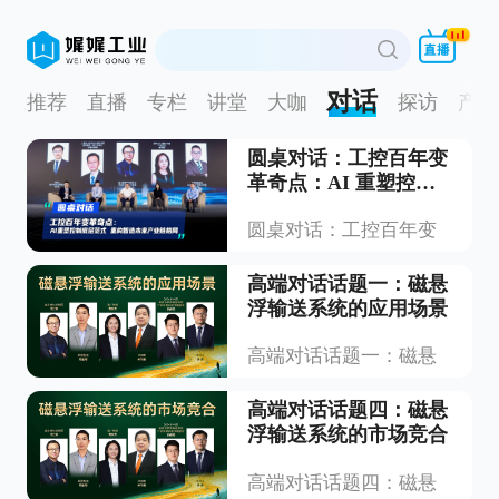
对话
推荐
直播
专栏
讲堂
大咖
探访
产品
圆桌对话：工控百年变
革奇点：AI 重塑控制
底层范式，重构智造未
圆桌对话：工控百年变
来产业链格局
高端对话话题一：磁悬
浮输送系统的应用场景
高端对话话题一：磁悬
高端对话话题四：磁悬
浮输送系统的市场竞合
高端对话话题四：磁悬