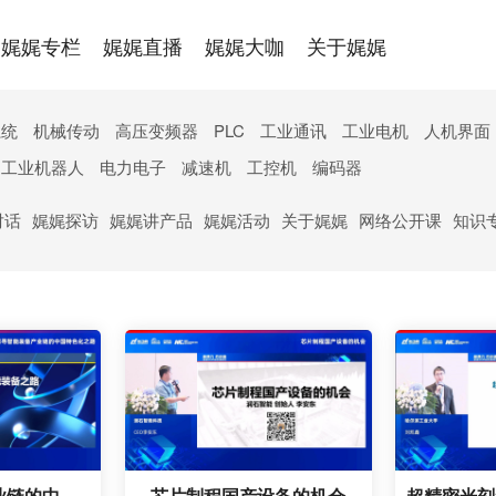
娓娓专栏
娓娓直播
娓娓大咖
关于娓娓
讲产品
系统
机械传动
高压变频器
PLC
工业通讯
工业电机
人机界面
微视
工业机器人
电力电子
减速机
工控机
编码器
专区
对话
娓娓探访
娓娓讲产品
娓娓活动
关于娓娓
网络公开课
知识
探寻智能装备产业链的中国特色化之路
芯片制程国产设备的机会