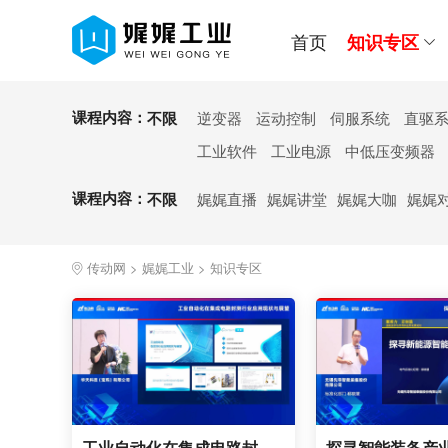
首页
知识专区
娓娓对话
娓娓探访
娓娓
课程内容：
不限
逆变器
运动控制
伺服系统
直驱
娓娓活动
娓娓讲堂
娓娓
工业软件
工业电源
中低压变频器
网络公开课
知识专栏
讲师
课程内容：
不限
娓娓直播
娓娓讲堂
娓娓大咖
娓娓
企业专栏
展会专区
传动网
>
娓娓工业
>
知识专区
工业自动化在集成电路封测行业应用现状与展望