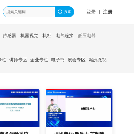
登录
|
注册
搜索
传感器
机器视觉
机柜
电气连接
低压电器
专栏
讲师专区
企业专栏
电子书
展会专区
娓娓微视
超精密光刻装备运动系统的探索与实践
拥抱变化:新质力 芯制造