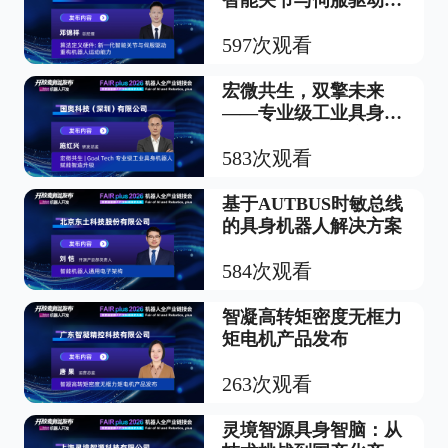
重构机器人运动能力
597次观看
宏微共生，双擎未来
——专业级工业具身机
器人进入微米精度时代
583次观看
基于AUTBUS时敏总线
的具身机器人解决方案
584次观看
智凝高转矩密度无框力
矩电机产品发布
263次观看
灵境智源具身智脑：从