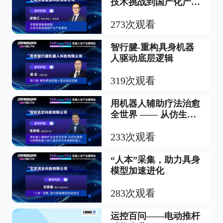
技术挑战到国产化产品
落地
273次观看
智行腱-重构具身机器
人驱动底层逻辑
319次观看
用机器人辅助疗法治愈
全世界 —— 从仿生情
感 AI 熊猫机器人到儿
童形态仿生硅胶机器人
233次观看
“人本”采集，助力具身
模型加速进化
283次观看
运控百问——电动推杆