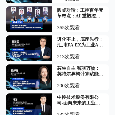
圆桌对话：工控百年变
革奇点：AI 重塑控制
底层范式，重构智造未
来产业链格局
365次观看
进化不止，底座先行：
汇川iFA EX为工业AI
时代打好“数字地基”
213次观看
芯生自主 智驱万物：
英特尔异构计算赋能具
身智能新范式Intel
200次观看
中控技术股份有限公
司-面向未来的工业控
制系统 发展与创新探
讨
232次观看