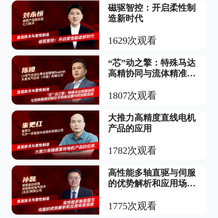
磁驱智控：开启柔性制
造新时代
1629次观看
“芯”动之擎：特殊马达
高精协同与流体精准控
制 在半导体设备中的
创新实践
1807次观看
大推力高精度直线电机
产品的应用
1782次观看
高性能多轴直驱与伺服
的优势解析和应用场景
探索
1775次观看