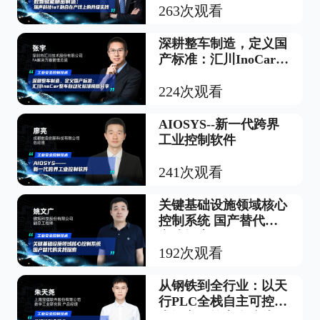
263次观看
深耕整车制造，定义国
产标准：汇川InoCar整
车自动化标准模式版分
享
224次观看
AIOSYS--新一代跨界
工业控制软件
241次观看
关键基础设施领域核心
控制系统 国产替代的
实践探索
192次观看
从钢铁到全行业：以天
行PLC全栈自主可控技
术智守工控安全防线