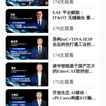
174次观看
EAE 平台赋能：
IT&OT 无缝融合 重构
工业控制新范式
179次观看
异构SoC+TINA-IESP
全志科技打通工业控制
IT与OT实时互通壁垒
174次观看
凌华智能基于国产芯片
的EtherCAT软控创新
方案
175次观看
开放生态 AI驱动：
vPLCnext构建IOT融合
的虚拟控制底座