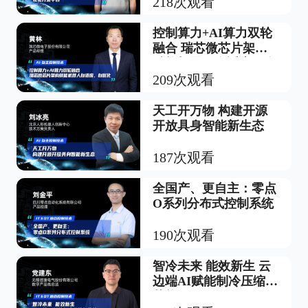
218次观看
控制算力+AI算力双轮
融合 瑞芯微芯片架构
赋能机器人自适应、自
优化
209次观看
天工开万物 构建开源
开放具身智能新生态
187次观看
全国产、更自主：零点
O系列分布式控制系统
190次观看
智冷未来 能效新生 云
边端AI赋能制冷压缩机
节能