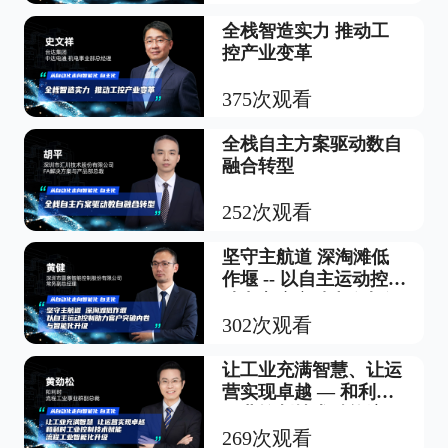
全栈智造实力 推动工
控产业变革
375次观看
全栈自主方案驱动数自
融合转型
252次观看
坚守主航道 深淘滩低
作堰 -- 以自主运动控制
助力客户突破内卷与智
能化升级
302次观看
让工业充满智慧、让运
营实现卓越 — 和利时
工业控制技术赋能流程
工业智能化升级
269次观看