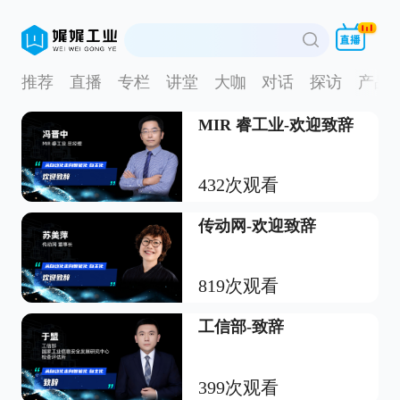
推荐
直播
专栏
讲堂
大咖
对话
探访
产品
MIR 睿工业-欢迎致辞
432次观看
传动网-欢迎致辞
819次观看
工信部-致辞
399次观看