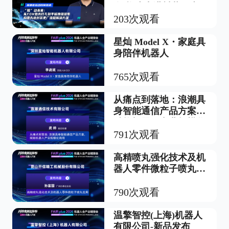
布 构建先进封装更广
流程解决方案
203次观看
星灿 Model X・家庭具
身陪伴机器人
765次观看
从痛点到落地：浪潮具
身智能通信产品方案，
赋能机器人产业规模化
商用
791次观看
高精喷丸强化技术及机
器人零件微粒子喷丸应
用
790次观看
温擎智控(上海)机器人
有限公司-新品发布