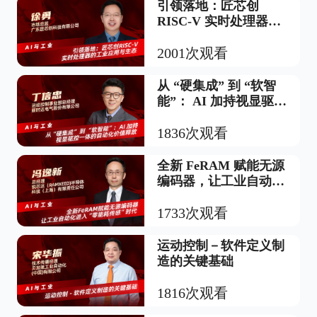
引领落地：匠芯创
RISC-V 实时处理器的
工业应用与生态
2001次观看
从 “硬集成” 到 “软智
能”： AI 加持视显驱控
一体的自动化价值释放
1836次观看
全新 FeRAM 赋能无源
编码器，让工业自动化
进入 “零能耗传感”时
代
1733次观看
运动控制－软件定义制
造的关键基础
1816次观看