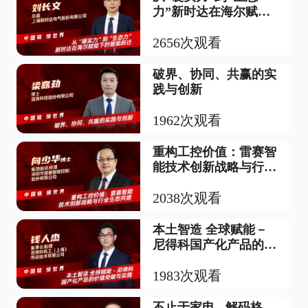
力”新时达在海尔赋能
下的智能跃迁
2656次观看
破界、协同、共赢的实
践与创新
1962次观看
重构工控价值：雷赛智
能技术创新战略与行业
生态共建
2038次观看
本土智造 全球赋能－
尼得科国产化产品的价
值突破与实践
1983次观看
不止于家电 - 解码格