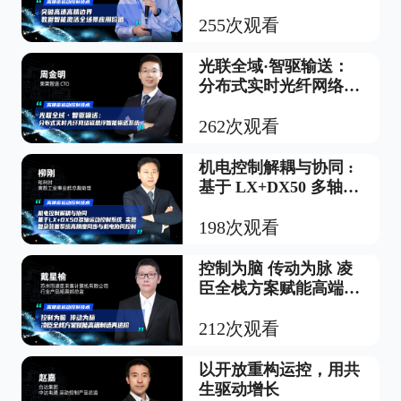
价值
255次观看
光联全域·智驱输送：
分布式实时光纤网络磁
悬浮智能输送系统
262次观看
机电控制解耦与协同 :
基于 LX+DX50 多轴运
动控制系统，实现复杂
装备系统高精度同步与
198次观看
机电协同控制
控制为脑 传动为脉 凌
臣全栈方案赋能高端制
造再进阶
212次观看
以开放重构运控，用共
生驱动增长