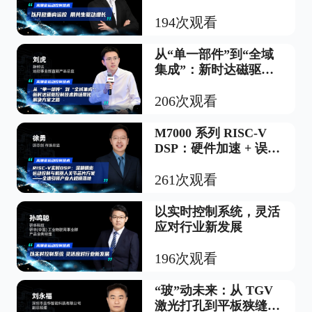
194次观看
从“单一部件”到“全域
集成”：新时达磁驱控
制技术的场景化解决方
案之路
206次观看
M7000 系列 RISC-V
DSP：硬件加速 + 误差
补偿算法，实现工业机
器人 / 伺服微米级定位
261次观看
以实时控制系统，灵活
应对行业新发展
196次观看
“玻”动未来：从 TGV
激光打孔到平板狭缝涂